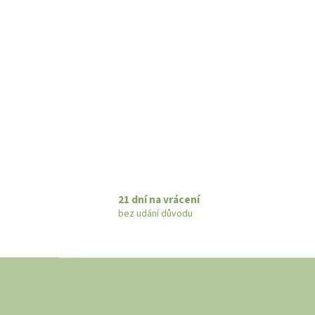
21 dní na vrácení
bez udání důvodu
Z
á
p
a