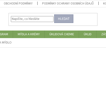
OBCHODNÍ PODMÍNKY
PODMÍNKY OCHRANY OSOBNÍCH ÚDAJŮ
K
HLEDAT
OGRAM
MÝDLA A KRÉMY
ÚKLIDOVÁ CHEMIE
ÚKLID
ZÁ
A MÝDLO