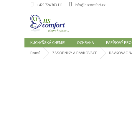
Přejít
+420 724 763 111
info@hscomfort.cz
na
obsah
KUCHYŇSKÁ CHEMIE
OCHRANA
PAPÍROVÝ PR
Domů
ZÁSOBNÍKY A DÁVKOVAČE
DÁVKOVAČ N