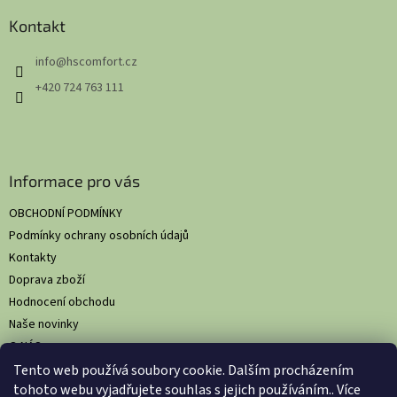
p
a
Kontakt
t
info
@
hscomfort.cz
í
+420 724 763 111
Informace pro vás
OBCHODNÍ PODMÍNKY
Podmínky ochrany osobních údajů
Kontakty
Doprava zboží
Hodnocení obchodu
Naše novinky
O NÁS
Tento web používá soubory cookie. Dalším procházením
tohoto webu vyjadřujete souhlas s jejich používáním.. Více