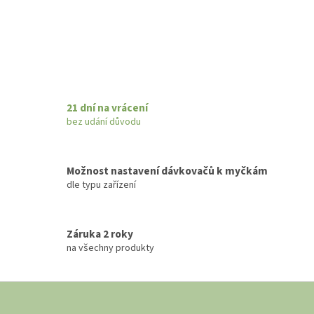
21 dní na vrácení
bez udání důvodu
Možnost nastavení dávkovačů k myčkám
dle typu zařízení
Záruka 2 roky
na všechny produkty
Z
á