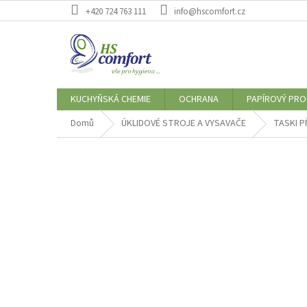
Přejít
+420 724 763 111
info@hscomfort.cz
na
obsah
KUCHYŇSKÁ CHEMIE
OCHRANA
PAPÍROVÝ PR
Domů
ÚKLIDOVÉ STROJE A VYSAVAČE
TASKI P