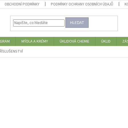
OBCHODNÍ PODMÍNKY
PODMÍNKY OCHRANY OSOBNÍCH ÚDAJŮ
K
HLEDAT
OGRAM
MÝDLA A KRÉMY
ÚKLIDOVÁ CHEMIE
ÚKLID
ZÁ
ŘÍSLUŠENSTVÍ