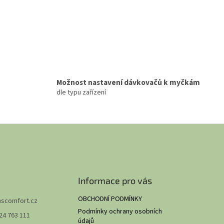
Možnost nastavení dávkovačů k myčkám
dle typu zařízení
Informace pro vás
OBCHODNÍ PODMÍNKY
hscomfort.cz
Podmínky ochrany osobních
24 763 111
údajů