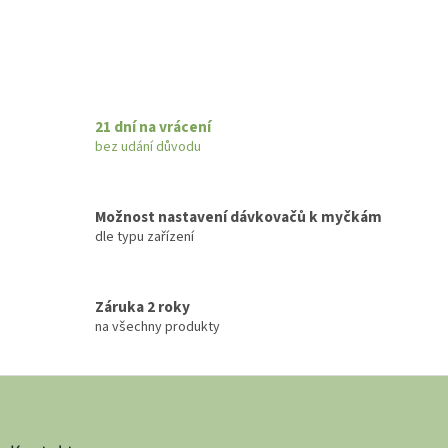
21 dní na vrácení
bez udání důvodu
Možnost nastavení dávkovačů k myčkám
dle typu zařízení
Záruka 2 roky
na všechny produkty
Z
á
p