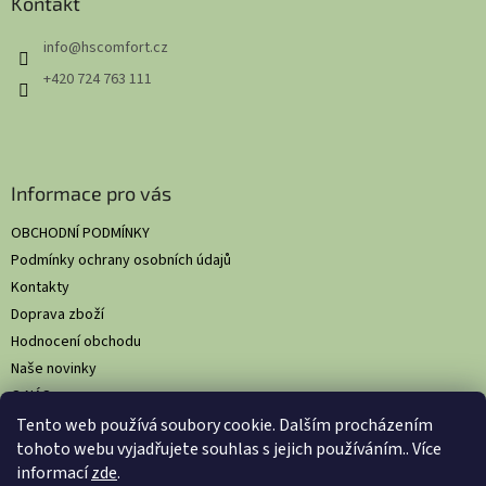
a
Kontakt
t
info
@
hscomfort.cz
í
+420 724 763 111
Informace pro vás
OBCHODNÍ PODMÍNKY
Podmínky ochrany osobních údajů
Kontakty
Doprava zboží
Hodnocení obchodu
Naše novinky
O NÁS
Tento web používá soubory cookie. Dalším procházením
tohoto webu vyjadřujete souhlas s jejich používáním.. Více
informací
zde
.