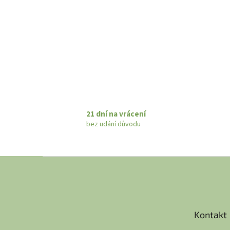
21 dní na vrácení
bez udání důvodu
Z
á
p
a
t
Kontakt
í