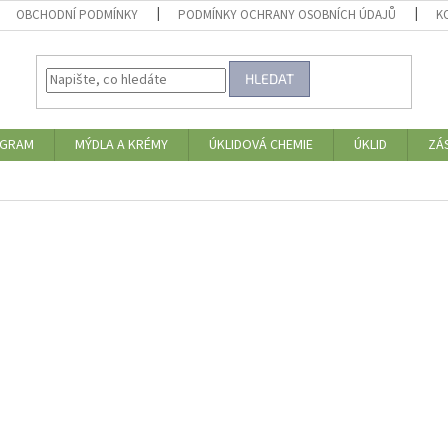
OBCHODNÍ PODMÍNKY
PODMÍNKY OCHRANY OSOBNÍCH ÚDAJŮ
K
HLEDAT
OGRAM
MÝDLA A KRÉMY
ÚKLIDOVÁ CHEMIE
ÚKLID
ZÁ