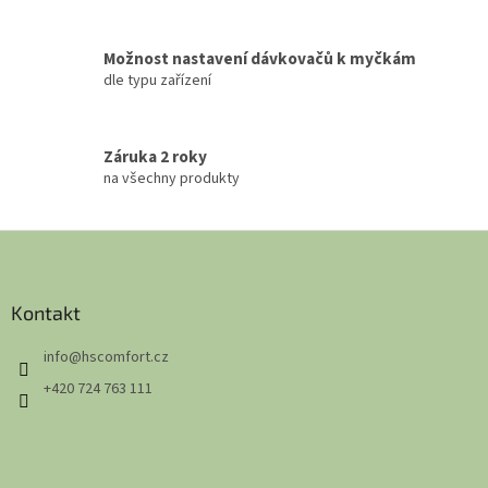
Možnost nastavení dávkovačů k myčkám
dle typu zařízení
Záruka 2 roky
na všechny produkty
Z
á
p
a
Kontakt
t
info
@
hscomfort.cz
í
+420 724 763 111