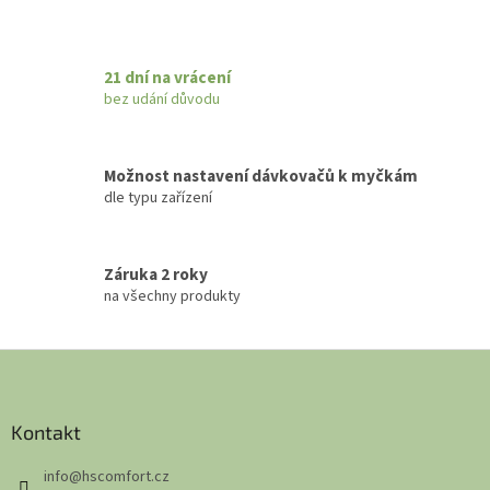
21 dní na vrácení
bez udání důvodu
Možnost nastavení dávkovačů k myčkám
dle typu zařízení
Záruka 2 roky
na všechny produkty
Z
á
p
a
Kontakt
t
info
@
hscomfort.cz
í