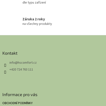
dle typu zařízení
Záruka 2 roky
na všechny produkty
Z
á
p
a
Kontakt
t
info
@
hscomfort.cz
í
+420 724 763 111
Informace pro vás
OBCHODNÍ PODMÍNKY