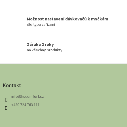
Možnost nastavení dávkovačů k myčkám
dle typu zařízení
Záruka 2 roky
na všechny produkty
Z
á
p
a
Kontakt
t
info
@
hscomfort.cz
í
+420 724 763 111