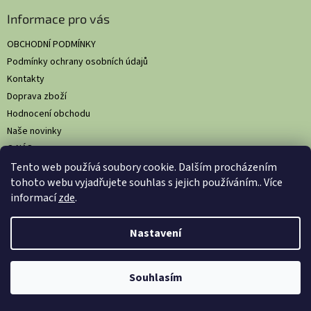
Informace pro vás
OBCHODNÍ PODMÍNKY
Podmínky ochrany osobních údajů
Kontakty
Doprava zboží
Hodnocení obchodu
Naše novinky
O NÁS
Tento web používá soubory cookie. Dalším procházením
tohoto webu vyjadřujete souhlas s jejich používáním.. Více
informací
zde
.
Vytvořil Shoptet
Nastavil tým EshopyUmíme.cz
Nastavení
Copyright 2026
HS Comfort: Komplexní hygienická řešení pro
Souhlasím
gastronomii
. Všechna práva vyhrazena.
Upravit nastavení cookies