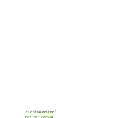
21 dní na vrácení
bez udání důvodu