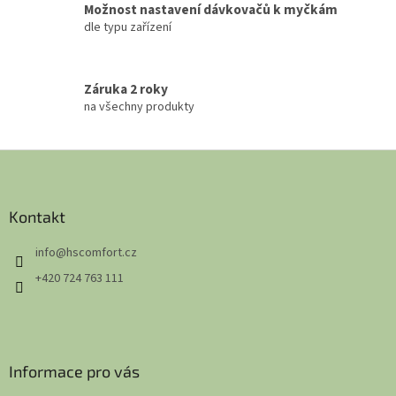
Možnost nastavení dávkovačů k myčkám
dle typu zařízení
Záruka 2 roky
na všechny produkty
Z
á
p
a
Kontakt
t
info
@
hscomfort.cz
í
+420 724 763 111
Informace pro vás