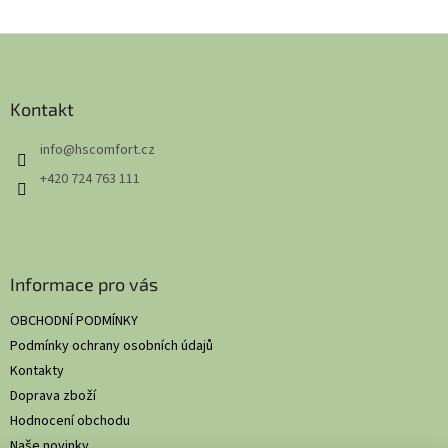
Z
á
p
a
Kontakt
t
info
@
hscomfort.cz
í
+420 724 763 111
Informace pro vás
OBCHODNÍ PODMÍNKY
Podmínky ochrany osobních údajů
Kontakty
Doprava zboží
Hodnocení obchodu
Naše novinky