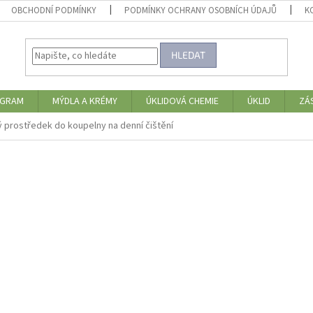
OBCHODNÍ PODMÍNKY
PODMÍNKY OCHRANY OSOBNÍCH ÚDAJŮ
K
HLEDAT
OGRAM
MÝDLA A KRÉMY
ÚKLIDOVÁ CHEMIE
ÚKLID
ZÁ
 prostředek do koupelny na denní čištění