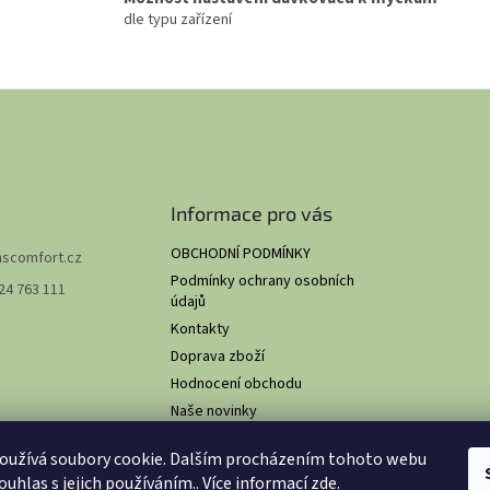
dle typu zařízení
Informace pro vás
OBCHODNÍ PODMÍNKY
hscomfort.cz
Podmínky ochrany osobních
24 763 111
údajů
Kontakty
Doprava zboží
Hodnocení obchodu
Naše novinky
O NÁS
oužívá soubory cookie. Dalším procházením tohoto webu
ouhlas s jejich používáním.. Více informací
zde
.