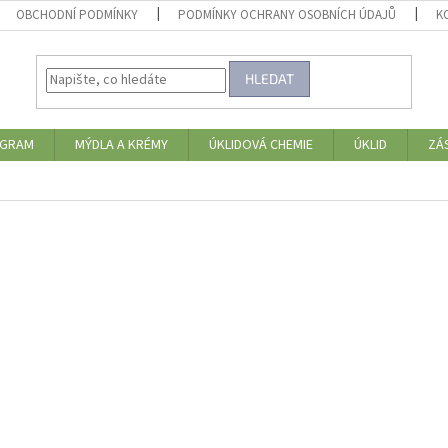
OBCHODNÍ PODMÍNKY
PODMÍNKY OCHRANY OSOBNÍCH ÚDAJŮ
K
HLEDAT
OGRAM
MÝDLA A KRÉMY
ÚKLIDOVÁ CHEMIE
ÚKLID
ZÁ