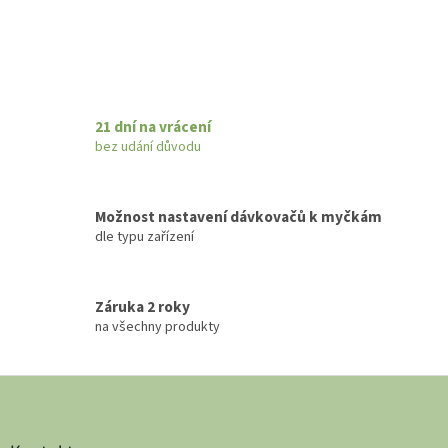
21 dní na vrácení
bez udání důvodu
Možnost nastavení dávkovačů k myčkám
dle typu zařízení
Záruka 2 roky
na všechny produkty
Z
á
p