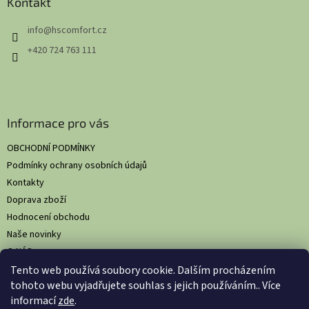
a
Kontakt
t
info
@
hscomfort.cz
í
+420 724 763 111
Informace pro vás
OBCHODNÍ PODMÍNKY
Podmínky ochrany osobních údajů
Kontakty
Doprava zboží
Hodnocení obchodu
Naše novinky
O NÁS
Tento web používá soubory cookie. Dalším procházením
tohoto webu vyjadřujete souhlas s jejich používáním.. Více
informací
zde
.