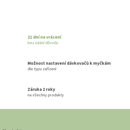
21 dní na vrácení
bez udání důvodu
Možnost nastavení dávkovačů k myčkám
dle typu zařízení
Záruka 2 roky
na všechny produkty
Z
á
p