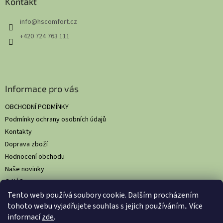
a
Kontakt
t
info
@
hscomfort.cz
í
+420 724 763 111
Informace pro vás
OBCHODNÍ PODMÍNKY
Podmínky ochrany osobních údajů
Kontakty
Doprava zboží
Hodnocení obchodu
Naše novinky
O NÁS
Tento web používá soubory cookie. Dalším procházením
tohoto webu vyjadřujete souhlas s jejich používáním.. Více
informací
zde
.