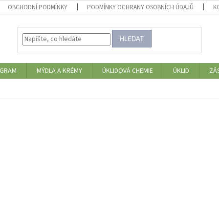
OBCHODNÍ PODMÍNKY
PODMÍNKY OCHRANY OSOBNÍCH ÚDAJŮ
K
HLEDAT
OGRAM
MÝDLA A KRÉMY
ÚKLIDOVÁ CHEMIE
ÚKLID
ZÁ