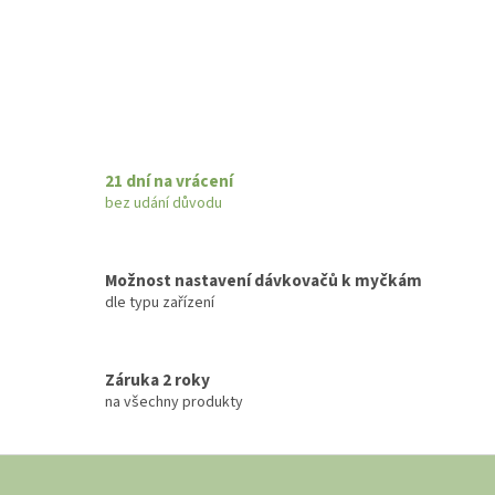
21 dní na vrácení
bez udání důvodu
Možnost nastavení dávkovačů k myčkám
dle typu zařízení
Záruka 2 roky
na všechny produkty
Z
á