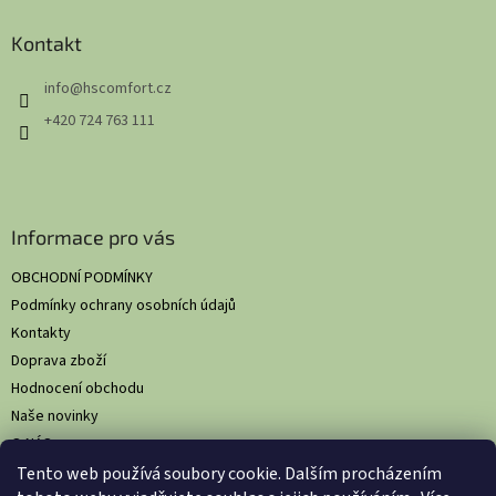
p
a
Kontakt
t
info
@
hscomfort.cz
í
+420 724 763 111
Informace pro vás
OBCHODNÍ PODMÍNKY
Podmínky ochrany osobních údajů
Kontakty
Doprava zboží
Hodnocení obchodu
Naše novinky
O NÁS
Tento web používá soubory cookie. Dalším procházením