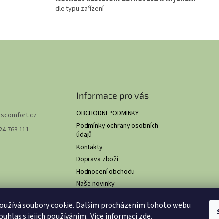
dle typu zařízení
Informace pro vás
OBCHODNÍ PODMÍNKY
hscomfort.cz
Podmínky ochrany osobních
24 763 111
údajů
Kontakty
Doprava zboží
Hodnocení obchodu
Naše novinky
O NÁS
oužívá soubory cookie. Dalším procházením tohoto webu
ouhlas s jejich používáním.. Více informací
zde
.