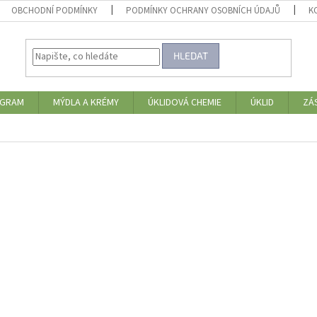
OBCHODNÍ PODMÍNKY
PODMÍNKY OCHRANY OSOBNÍCH ÚDAJŮ
K
HLEDAT
OGRAM
MÝDLA A KRÉMY
ÚKLIDOVÁ CHEMIE
ÚKLID
ZÁ