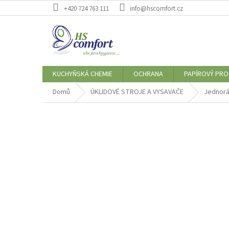
Přejít
+420 724 763 111
info@hscomfort.cz
na
obsah
KUCHYŇSKÁ CHEMIE
OCHRANA
PAPÍROVÝ PR
Domů
ÚKLIDOVÉ STROJE A VYSAVAČE
Jednorá