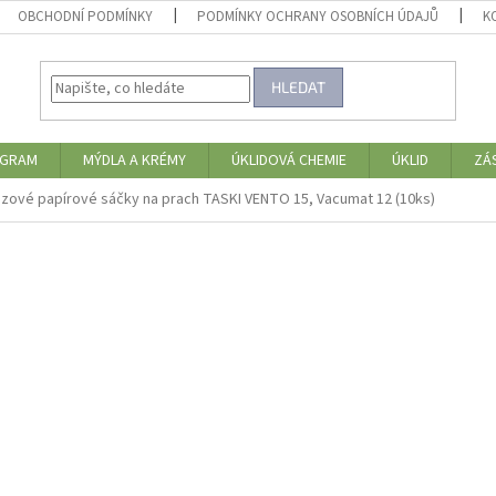
OBCHODNÍ PODMÍNKY
PODMÍNKY OCHRANY OSOBNÍCH ÚDAJŮ
K
HLEDAT
OGRAM
MÝDLA A KRÉMY
ÚKLIDOVÁ CHEMIE
ÚKLID
ZÁ
zové papírové sáčky na prach TASKI VENTO 15, Vacumat 12 (10ks)