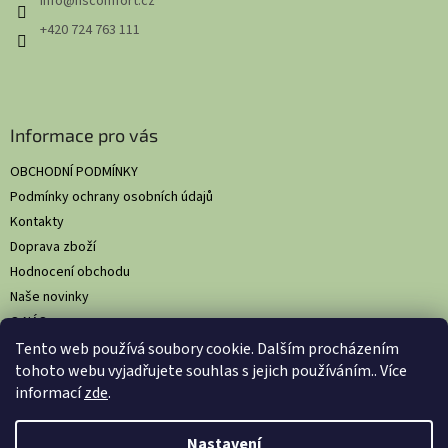
info
@
hscomfort.cz
í
+420 724 763 111
Informace pro vás
OBCHODNÍ PODMÍNKY
Podmínky ochrany osobních údajů
Kontakty
Doprava zboží
Hodnocení obchodu
Naše novinky
O NÁS
Tento web používá soubory cookie. Dalším procházením
tohoto webu vyjadřujete souhlas s jejich používáním.. Více
informací
zde
.
Vytvořil Shoptet
Nastavil tým EshopyUmíme.cz
Nastavení