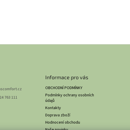
Informace pro vás
OBCHODNÍ PODMÍNKY
hscomfort.cz
Podmínky ochrany osobních
24 763 111
údajů
Kontakty
Doprava zboží
Hodnocení obchodu
Naše novinky