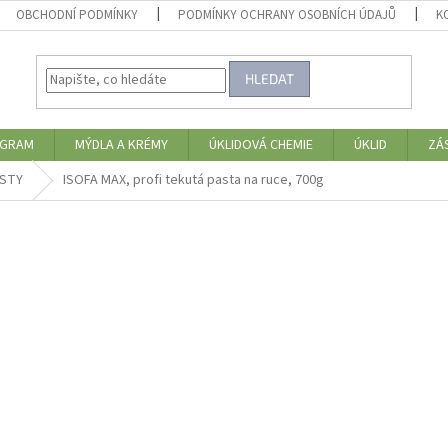
OBCHODNÍ PODMÍNKY
PODMÍNKY OCHRANY OSOBNÍCH ÚDAJŮ
K
HLEDAT
OGRAM
MÝDLA A KRÉMY
ÚKLIDOVÁ CHEMIE
ÚKLID
ZÁ
ASTY
ISOFA MAX, profi tekutá pasta na ruce, 700g