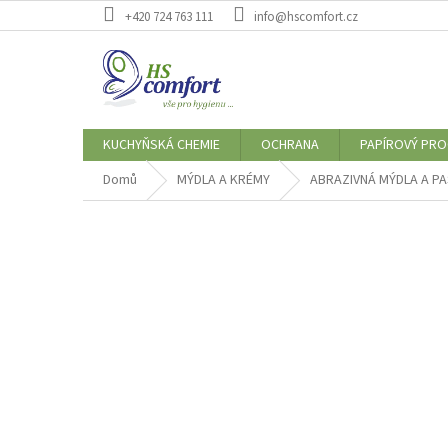
Přejít
+420 724 763 111
info@hscomfort.cz
na
obsah
KUCHYŇSKÁ CHEMIE
OCHRANA
PAPÍROVÝ PR
Domů
MÝDLA A KRÉMY
ABRAZIVNÁ MÝDLA A P