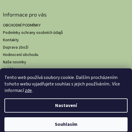
Informace pro vás
OBCHODNÍ PODMÍNKY
Podmínky ochrany osobních údajů
Kontakty
Doprava zboží
Hodnocení obchodu
Naše novinky
O NÁS
Tento web používá soubory cookie. Dalším procházením
tohoto webu vyjadřujete souhlas s jejich používáním.. Více
informací
zde
.
Vytvořil Shoptet
Nastavil tým EshopyUmíme.cz
Nastavení
Copyright 2026
HS Comfort: Komplexní hygienická řešení pro
Souhlasím
gastronomii
. Všechna práva vyhrazena.
Upravit nastavení cookies