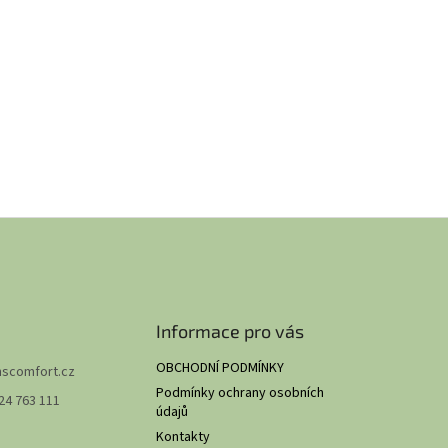
Informace pro vás
OBCHODNÍ PODMÍNKY
hscomfort.cz
Podmínky ochrany osobních
24 763 111
údajů
Kontakty