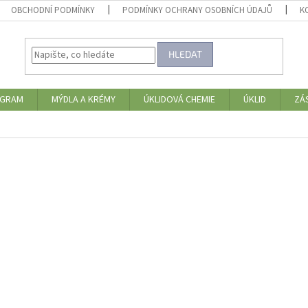
OBCHODNÍ PODMÍNKY
PODMÍNKY OCHRANY OSOBNÍCH ÚDAJŮ
K
HLEDAT
OGRAM
MÝDLA A KRÉMY
ÚKLIDOVÁ CHEMIE
ÚKLID
ZÁ