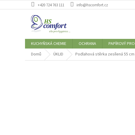
Přejít
+420 724 763 111
info@hscomfort.cz
na
obsah
KUCHYŇSKÁ CHEMIE
OCHRANA
PAPÍROVÝ PR
Domů
ÚKLID
Podlahová stěrka zesílená 55 cm