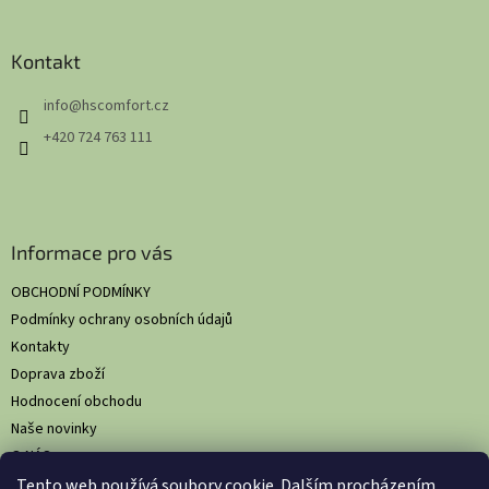
á
p
a
Kontakt
t
info
@
hscomfort.cz
í
+420 724 763 111
Informace pro vás
OBCHODNÍ PODMÍNKY
Podmínky ochrany osobních údajů
Kontakty
Doprava zboží
Hodnocení obchodu
Naše novinky
O NÁS
Tento web používá soubory cookie. Dalším procházením