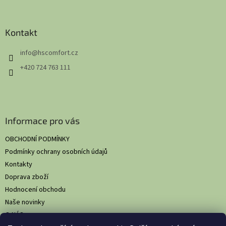
á
p
a
Kontakt
t
info
@
hscomfort.cz
í
+420 724 763 111
Informace pro vás
OBCHODNÍ PODMÍNKY
Podmínky ochrany osobních údajů
Kontakty
Doprava zboží
Hodnocení obchodu
Naše novinky
O NÁS