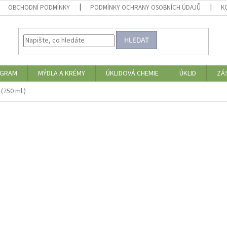
OBCHODNÍ PODMÍNKY
PODMÍNKY OCHRANY OSOBNÍCH ÚDAJŮ
K
HLEDAT
OGRAM
MÝDLA A KRÉMY
ÚKLIDOVÁ CHEMIE
ÚKLID
ZÁ
(750 ml.)