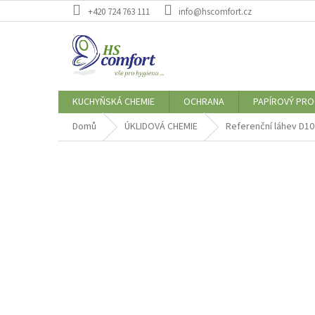
Přejít
+420 724 763 111
info@hscomfort.cz
na
obsah
KUCHYŇSKÁ CHEMIE
OCHRANA
PAPÍROVÝ PR
Domů
ÚKLIDOVÁ CHEMIE
Referenční láhev D10 