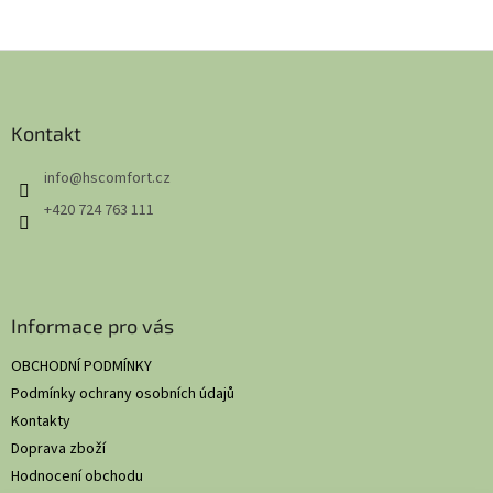
Z
á
p
a
Kontakt
t
info
@
hscomfort.cz
í
+420 724 763 111
Informace pro vás
OBCHODNÍ PODMÍNKY
Podmínky ochrany osobních údajů
Kontakty
Doprava zboží
Hodnocení obchodu