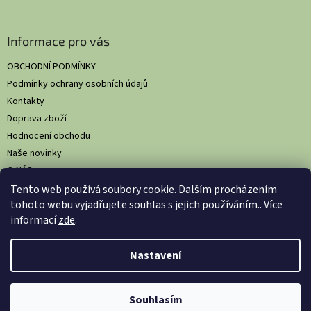
Informace pro vás
OBCHODNÍ PODMÍNKY
Podmínky ochrany osobních údajů
Kontakty
Doprava zboží
Hodnocení obchodu
Naše novinky
O NÁS
Tento web používá soubory cookie. Dalším procházením
tohoto webu vyjadřujete souhlas s jejich používáním.. Více
informací
zde
.
Vytvořil Shoptet
Nastavil tým EshopyUmíme.cz
Nastavení
Copyright 2026
HS Comfort: Komplexní hygienická řešení pro
Souhlasím
gastronomii
. Všechna práva vyhrazena.
Upravit nastavení cookies