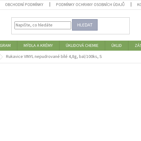
OBCHODNÍ PODMÍNKY
PODMÍNKY OCHRANY OSOBNÍCH ÚDAJŮ
K
HLEDAT
OGRAM
MÝDLA A KRÉMY
ÚKLIDOVÁ CHEMIE
ÚKLID
ZÁ
Rukavice VINYL nepudrované bílé 4,8g, bal/100ks, S