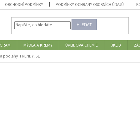
OBCHODNÍ PODMÍNKY
PODMÍNKY OCHRANY OSOBNÍCH ÚDAJŮ
K
HLEDAT
OGRAM
MÝDLA A KRÉMY
ÚKLIDOVÁ CHEMIE
ÚKLID
ZÁ
na podlahy TRENDY, 5L