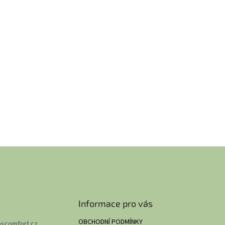
Informace pro vás
OBCHODNÍ PODMÍNKY
hscomfort.cz