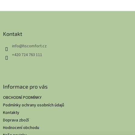
Z
á
p
a
Kontakt
t
info
@
hscomfort.cz
í
+420 724 763 111
Informace pro vás
OBCHODNÍ PODMÍNKY
Podmínky ochrany osobních údajů
Kontakty
Doprava zboží
Hodnocení obchodu