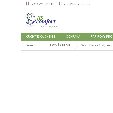
Přejít
+420 724 763 111
info@hscomfort.cz
na
obsah
KUCHYŇSKÁ CHEMIE
OCHRANA
PAPÍROVÝ PR
Domů
ÚKLIDOVÁ CHEMIE
Savo Perex 1,2l, běli