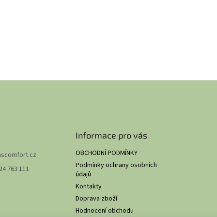
Informace pro vás
OBCHODNÍ PODMÍNKY
hscomfort.cz
Podmínky ochrany osobních
24 763 111
údajů
Kontakty
Doprava zboží
Hodnocení obchodu