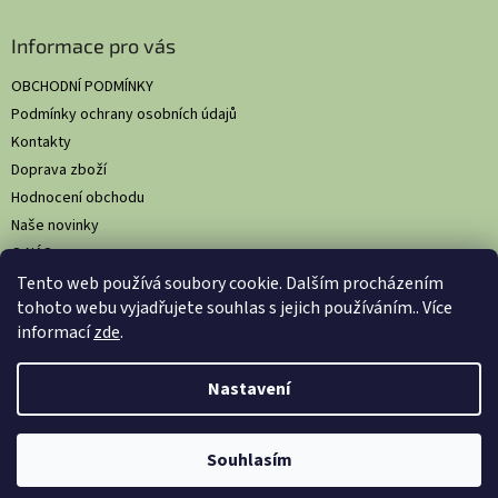
Informace pro vás
OBCHODNÍ PODMÍNKY
Podmínky ochrany osobních údajů
Kontakty
Doprava zboží
Hodnocení obchodu
Naše novinky
O NÁS
Tento web používá soubory cookie. Dalším procházením
tohoto webu vyjadřujete souhlas s jejich používáním.. Více
informací
zde
.
Vytvořil Shoptet
Nastavil tým EshopyUmíme.cz
Nastavení
Copyright 2026
HS Comfort: Komplexní hygienická řešení pro
Souhlasím
gastronomii
. Všechna práva vyhrazena.
Upravit nastavení cookies