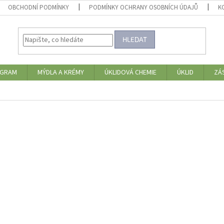
OBCHODNÍ PODMÍNKY
PODMÍNKY OCHRANY OSOBNÍCH ÚDAJŮ
K
HLEDAT
OGRAM
MÝDLA A KRÉMY
ÚKLIDOVÁ CHEMIE
ÚKLID
ZÁ