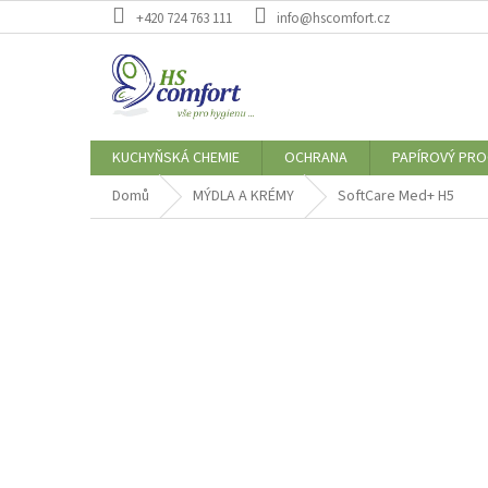
Přejít
+420 724 763 111
info@hscomfort.cz
na
obsah
KUCHYŇSKÁ CHEMIE
OCHRANA
PAPÍROVÝ PR
Domů
MÝDLA A KRÉMY
SoftCare Med+ H5