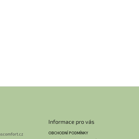
Informace pro vás
OBCHODNÍ PODMÍNKY
hscomfort.cz