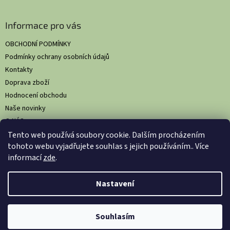
Informace pro vás
OBCHODNÍ PODMÍNKY
Podmínky ochrany osobních údajů
Kontakty
Doprava zboží
Hodnocení obchodu
Naše novinky
O NÁS
Tento web používá soubory cookie. Dalším procházením
tohoto webu vyjadřujete souhlas s jejich používáním.. Více
informací
zde
.
Vytvořil Shoptet
Nastavil tým EshopyUmíme.cz
Nastavení
Copyright 2026
HS Comfort: Komplexní hygienická řešení pro
Souhlasím
gastronomii
. Všechna práva vyhrazena.
Upravit nastavení cookies