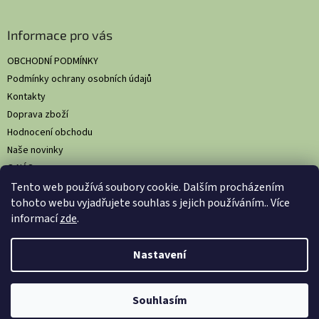
Informace pro vás
OBCHODNÍ PODMÍNKY
Podmínky ochrany osobních údajů
Kontakty
Doprava zboží
Hodnocení obchodu
Naše novinky
O NÁS
Tento web používá soubory cookie. Dalším procházením
tohoto webu vyjadřujete souhlas s jejich používáním.. Více
informací
zde
.
Vytvořil Shoptet
Nastavil tým EshopyUmíme.cz
Nastavení
Copyright 2026
HS Comfort: Komplexní hygienická řešení pro
Souhlasím
gastronomii
. Všechna práva vyhrazena.
Upravit nastavení cookies