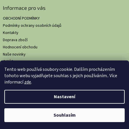
Informace pro vás
OBCHODNÍ PODMÍNKY
Podmínky ochrany osobních údajů
Kontakty
Doprava zboží
Hodnocení obchodu
Naše novinky
O NÁS
Tento web používá soubory cookie. Dalším procházením
tohoto webu vyjadřujete souhlas s jejich používáním.. Více
informací
zde
.
Vytvořil Shoptet
Nastavil tým EshopyUmíme.cz
Nastavení
Copyright 2026
HS Comfort: Komplexní hygienická řešení pro
Souhlasím
gastronomii
. Všechna práva vyhrazena.
Upravit nastavení cookies