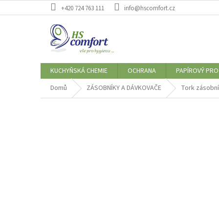
Přejít
+420 724 763 111
info@hscomfort.cz
na
obsah
KUCHYŇSKÁ CHEMIE
OCHRANA
PAPÍROVÝ PR
Domů
ZÁSOBNÍKY A DÁVKOVAČE
Tork zásobní