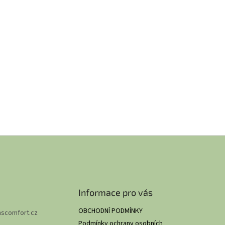
Informace pro vás
OBCHODNÍ PODMÍNKY
hscomfort.cz
Podmínky ochrany osobních