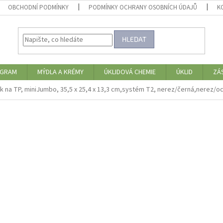
OBCHODNÍ PODMÍNKY
PODMÍNKY OCHRANY OSOBNÍCH ÚDAJŮ
K
HLEDAT
OGRAM
MÝDLA A KRÉMY
ÚKLIDOVÁ CHEMIE
ÚKLID
ZÁ
k na TP, miniJumbo, 35,5 x 25,4 x 13,3 cm,systém T2, nerez/černá,nerez/oc