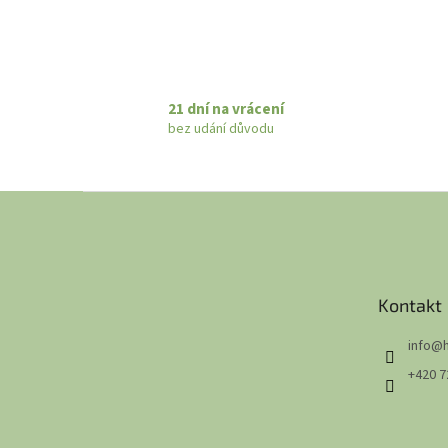
21 dní na vrácení
bez udání důvodu
Z
á
p
a
t
Kontakt
í
info
@
+420 7