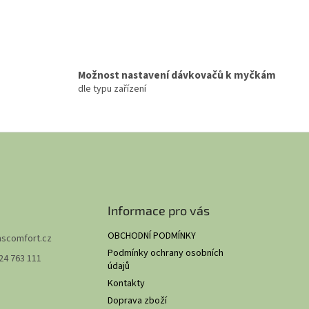
Možnost nastavení dávkovačů k myčkám
dle typu zařízení
Informace pro vás
OBCHODNÍ PODMÍNKY
hscomfort.cz
Podmínky ochrany osobních
24 763 111
údajů
Kontakty
Doprava zboží