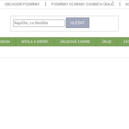
OBCHODNÍ PODMÍNKY
PODMÍNKY OCHRANY OSOBNÍCH ÚDAJŮ
K
HLEDAT
OGRAM
MÝDLA A KRÉMY
ÚKLIDOVÁ CHEMIE
ÚKLID
ZÁ