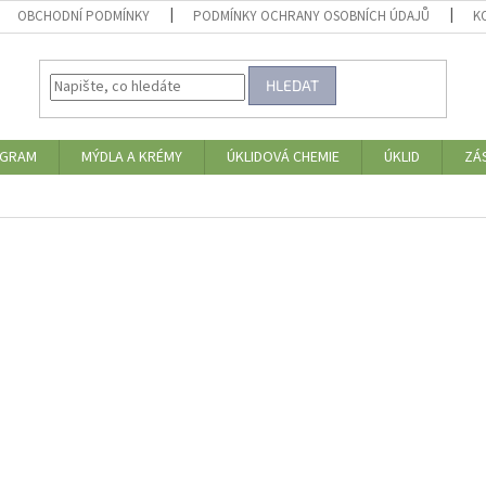
OBCHODNÍ PODMÍNKY
PODMÍNKY OCHRANY OSOBNÍCH ÚDAJŮ
K
HLEDAT
OGRAM
MÝDLA A KRÉMY
ÚKLIDOVÁ CHEMIE
ÚKLID
ZÁ