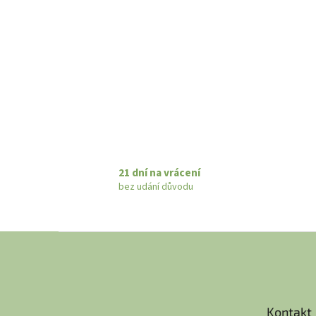
21 dní na vrácení
bez udání důvodu
Z
á
p
a
t
Kontakt
í