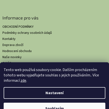
Informace pro vás
OBCHODNÍ PODMÍNKY
Podmínky ochrany osobních údajů
Kontakty
Doprava zboží
Hodnocení obchodu
Naše novinky
O NÁS
Tento web používá soubory cookie. Dalším procházením
tohoto webu vyjadřujete souhlas s jejich používáním.. Více
informací
zde
.
Vytvořil Shoptet
Nastavil tým EshopyUmíme.cz
Nastavení
Copyright 2026
HS Comfort: Komplexní hygienická řešení pro
Souhlasím
gastronomii
. Všechna práva vyhrazena.
Upravit nastavení cookies