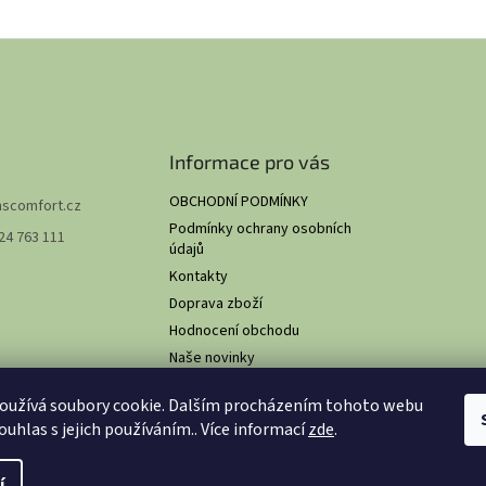
Informace pro vás
OBCHODNÍ PODMÍNKY
hscomfort.cz
Podmínky ochrany osobních
24 763 111
údajů
Kontakty
Doprava zboží
Hodnocení obchodu
Naše novinky
O NÁS
oužívá soubory cookie. Dalším procházením tohoto webu
ouhlas s jejich používáním.. Více informací
zde
.
ení pro gastronomii
. Všechna práva vyhrazena.
Upravit nastavení cookie
í