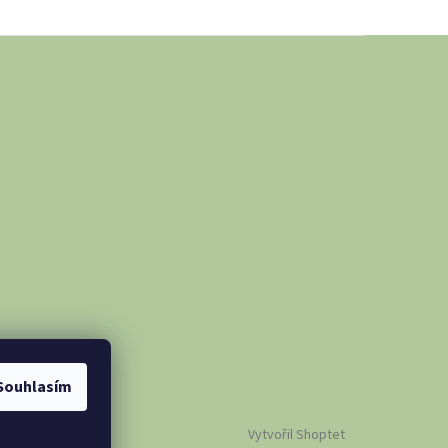
Souhlasím
Vytvořil Shoptet
s