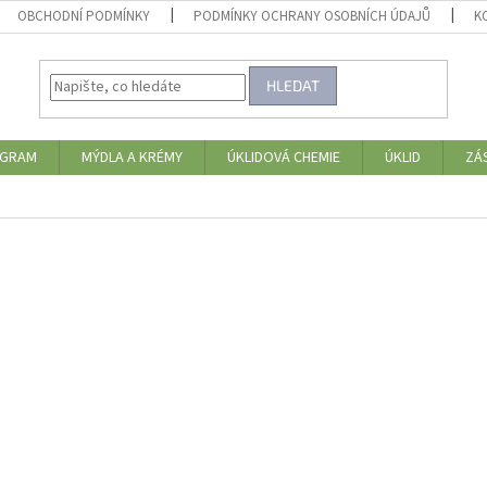
OBCHODNÍ PODMÍNKY
PODMÍNKY OCHRANY OSOBNÍCH ÚDAJŮ
K
HLEDAT
OGRAM
MÝDLA A KRÉMY
ÚKLIDOVÁ CHEMIE
ÚKLID
ZÁ