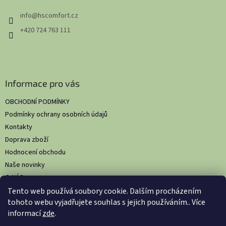
t
info
@
hscomfort.cz
í
+420 724 763 111
Informace pro vás
OBCHODNÍ PODMÍNKY
Podmínky ochrany osobních údajů
Kontakty
Doprava zboží
Hodnocení obchodu
Naše novinky
O NÁS
Tento web používá soubory cookie. Dalším procházením
tohoto webu vyjadřujete souhlas s jejich používáním.. Více
informací
zde
.
Vytvořil Shoptet