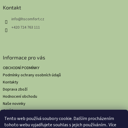
p
a
Kontakt
t
info
@
hscomfort.cz
í
+420 724 763 111
Informace pro vás
OBCHODNÍ PODMÍNKY
Podmínky ochrany osobních údajů
Kontakty
Doprava zboží
Hodnocení obchodu
Naše novinky
O NÁS
Tento web používá soubory cookie. Dalším procházením
tohoto webu vyjadřujete souhlas s jejich používáním.. Více