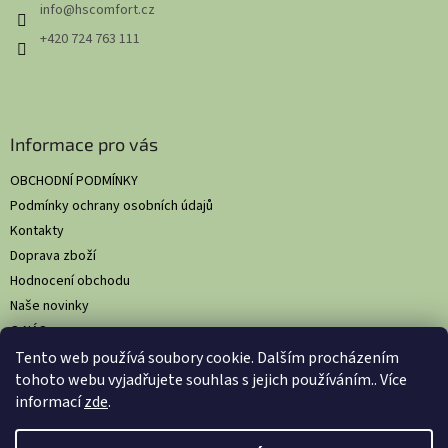
info
@
hscomfort.cz
í
+420 724 763 111
Informace pro vás
OBCHODNÍ PODMÍNKY
Podmínky ochrany osobních údajů
Kontakty
Doprava zboží
Hodnocení obchodu
Naše novinky
O NÁS
Tento web používá soubory cookie. Dalším procházením
tohoto webu vyjadřujete souhlas s jejich používáním.. Více
informací
zde
.
Vytvořil Shoptet
Nastavil tým EshopyUmíme.cz