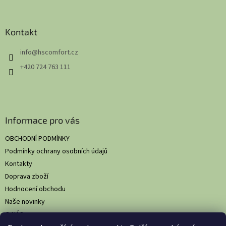
á
p
a
Kontakt
t
info
@
hscomfort.cz
í
+420 724 763 111
Informace pro vás
OBCHODNÍ PODMÍNKY
Podmínky ochrany osobních údajů
Kontakty
Doprava zboží
Hodnocení obchodu
Naše novinky
O NÁS