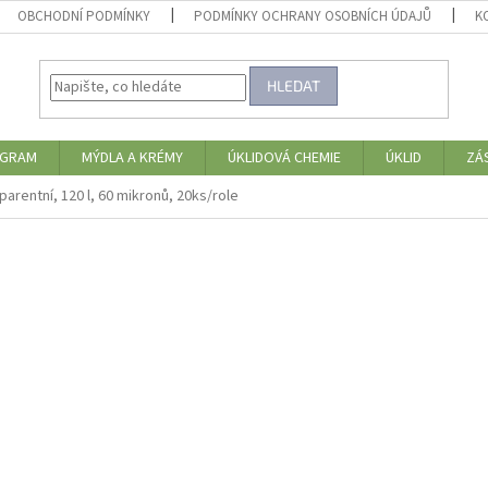
OBCHODNÍ PODMÍNKY
PODMÍNKY OCHRANY OSOBNÍCH ÚDAJŮ
K
HLEDAT
OGRAM
MÝDLA A KRÉMY
ÚKLIDOVÁ CHEMIE
ÚKLID
ZÁ
arentní, 120 l, 60 mikronů, 20ks/role