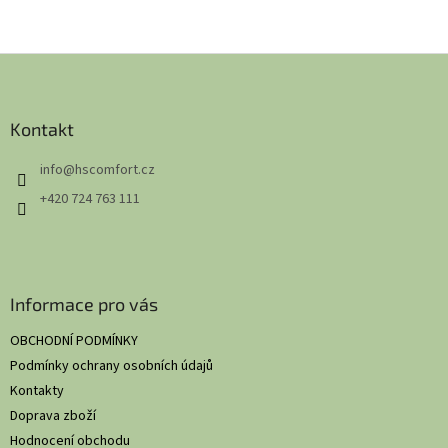
Z
á
p
a
Kontakt
t
info
@
hscomfort.cz
í
+420 724 763 111
Informace pro vás
OBCHODNÍ PODMÍNKY
Podmínky ochrany osobních údajů
Kontakty
Doprava zboží
Hodnocení obchodu