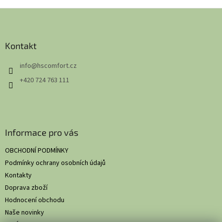
Z
á
p
a
Kontakt
t
info
@
hscomfort.cz
í
+420 724 763 111
Informace pro vás
OBCHODNÍ PODMÍNKY
Podmínky ochrany osobních údajů
Kontakty
Doprava zboží
Hodnocení obchodu
Naše novinky