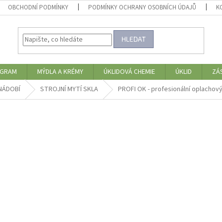
OBCHODNÍ PODMÍNKY
PODMÍNKY OCHRANY OSOBNÍCH ÚDAJŮ
K
HLEDAT
OGRAM
MÝDLA A KRÉMY
ÚKLIDOVÁ CHEMIE
ÚKLID
ZÁ
NÁDOBÍ
STROJNÍ MYTÍ SKLA
PROFI OK - profesionální oplachový