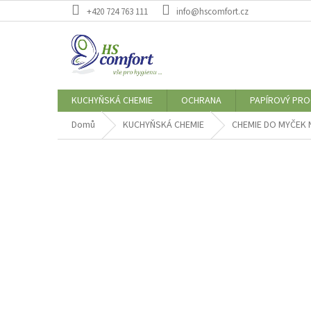
Přejít
+420 724 763 111
info@hscomfort.cz
na
obsah
KUCHYŇSKÁ CHEMIE
OCHRANA
PAPÍROVÝ PR
Domů
KUCHYŇSKÁ CHEMIE
CHEMIE DO MYČEK 