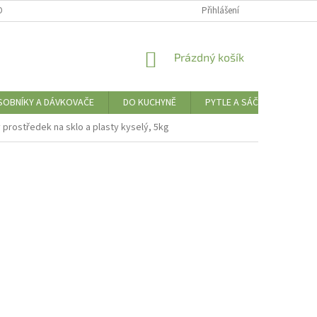
ONTAKTY
DOPRAVA ZBOŽÍ
HODNOCENÍ OBCHODU
Přihlášení
NAŠE NOV
NÁKUPNÍ
Prázdný košík
KOŠÍK
SOBNÍKY A DÁVKOVAČE
DO KUCHYNĚ
PYTLE A SÁČKY
OBA
 prostředek na sklo a plasty kyselý, 5kg